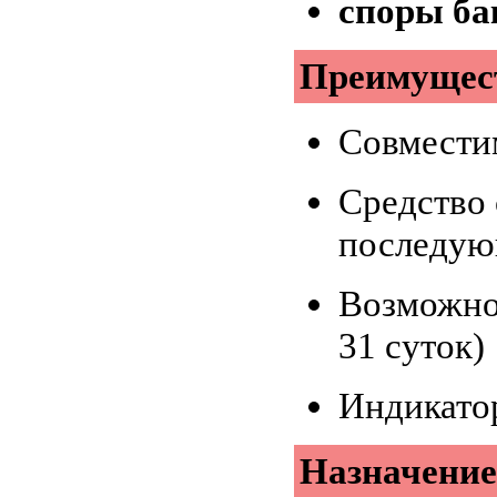
споры ба
Преимущес
Совмести
Средство 
последую
Возможнос
31 суток)
Индикато
Назначение