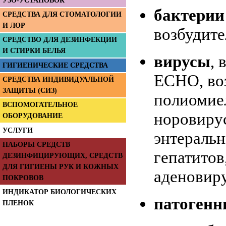
УЗО-УСТАНОВОК
бактерии
СРЕДСТВА ДЛЯ СТОМАТОЛОГИИ
И ЛОР
возбудите
СРЕДСТВО ДЛЯ ДЕЗИНФЕКЦИИ
И СТИРКИ БЕЛЬЯ
вирусы
, 
ГИГИЕНИЧЕСКИЕ СРЕДСТВА
ЕСНО, во
СРЕДСТВА ИНДИВИДУАЛЬНОЙ
ЗАЩИТЫ (СИЗ)
полиомиел
ВСПОМОГАТЕЛЬНОЕ
норовиру
ОБОРУДОВАНИЕ
УСЛУГИ
энтераль
НАБОРЫ СРЕДСТВ
гепатитов
ДЕЗИНФИЦИРУЮЩИХ, СРЕДСТВ
ДЛЯ ГИГИЕНЫ РУК И КОЖНЫХ
аденовир
ПОКРОВОВ
ИНДИКАТОР БИОЛОГИЧЕСКИХ
патогенн
ПЛЕНОК