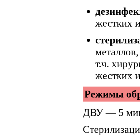
дезинфек
жестких и
стерилиз
металлов,
т.ч. хиру
жестких и
Режимы обр
ДВУ — 5 ми
Стерилизаци