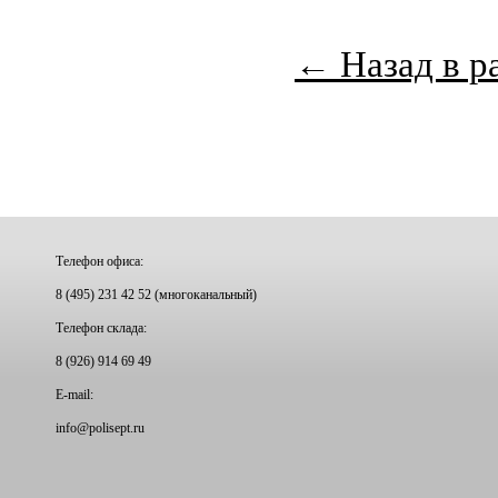
← Назад в р
Телефон офиса:
8 (495) 231 42 52 (многоканальный)
Телефон склада:
8 (926) 914 69 49
E-mail:
info@
polisept.ru