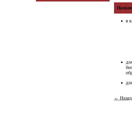
Назнач
в к
дл
би
об
дл
← Назад 