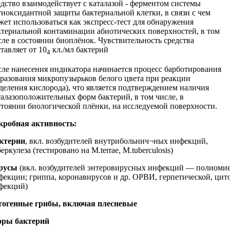
едство взаимодействует с каталазой - ферментом системы
тиоксидантной защиты бактериальной клетки, в связи с чем
жет использоваться как экспресс-тест для обнаружения
ктериальной контаминации абиотических поверхностей, в том
сле в состоянии биоплёнок. Чувствительность средства
тавляет от 10
кл./мл бактерий
4
сле нанесения индикатора начинается процесс барботирования
бразования микропузырьков белого цвета при реакции
деления кислорода), что является подтверждением наличия
талазоположительных форм бактерий, в том числе, в
стоянии биологической плёнки, на исследуемой поверхности.
робная активность:
ктерии
, вкл. возбудителей внутрибольнич¬ных инфекций,
еркулеза (тестировано на М.terrae, M.tuberculosis)
русы
(вкл. возбудителей энтеровирусных инфекций — полиомие
фекции; гриппа, коронавирусов и др. ОРВИ, герпетической, цит
фекций)
тогенные грибы, включая плесневые
оры бактерий