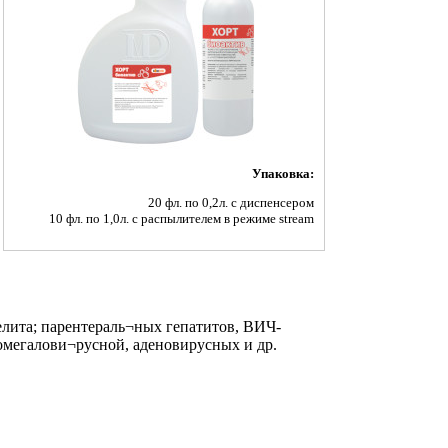
Упаковка:
20 фл. по 0,2л. с диспенсером
10 фл. по 1,0л. с распылителем в режиме stream
лита; парентераль¬ных гепатитов, ВИЧ-
омегалови¬русной, аденовирусных и др.