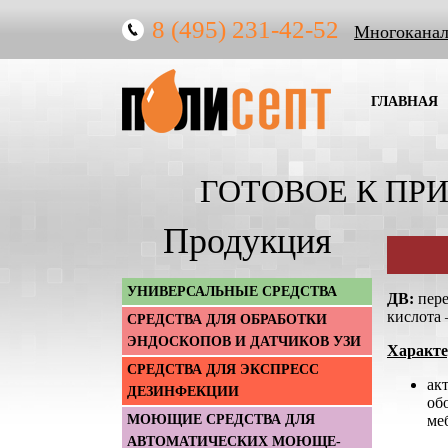
8 (495) 231-42-52
Многокана
ГЛАВНАЯ
ГОТОВОЕ К ПР
Продукция
УНИВЕРСАЛЬНЫЕ СРЕДСТВА
ДВ:
пере
кислота 
СРЕДСТВА ДЛЯ ОБРАБОТКИ
ЭНДОСКОПОВ И ДАТЧИКОВ УЗИ
Характе
СРЕДСТВА ДЛЯ ЭКСПРЕСС
ак
ДЕЗИНФЕКЦИИ
об
МОЮЩИЕ СРЕДСТВА ДЛЯ
ме
АВТОМАТИЧЕСКИХ МОЮЩЕ-