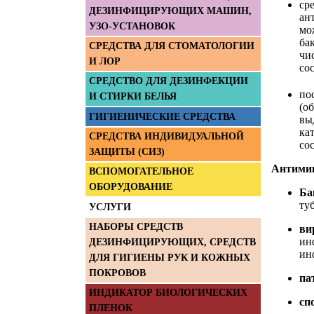
ср
ДЕЗИНФИЦИРУЮЩИХ МАШИН,
ан
УЗО-УСТАНОВОК
мо
ба
СРЕДСТВА ДЛЯ СТОМАТОЛОГИИ
чи
И ЛОР
сос
СРЕДСТВО ДЛЯ ДЕЗИНФЕКЦИИ
по
И СТИРКИ БЕЛЬЯ
(о
ГИГИЕНИЧЕСКИЕ СРЕДСТВА
вы
ка
СРЕДСТВА ИНДИВИДУАЛЬНОЙ
со
ЗАЩИТЫ (СИЗ)
Антимик
ВСПОМОГАТЕЛЬНОЕ
ОБОРУДОВАНИЕ
Ба
туб
УСЛУГИ
НАБОРЫ СРЕДСТВ
ви
ин
ДЕЗИНФИЦИРУЮЩИХ, СРЕДСТВ
ин
ДЛЯ ГИГИЕНЫ РУК И КОЖНЫХ
ПОКРОВОВ
па
ИНДИКАТОР БИОЛОГИЧЕСКИХ
сп
ПЛЕНОК